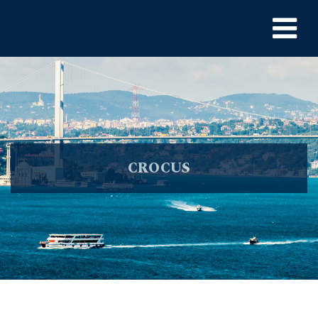
CROCUS
Kiralık Tekne
>
Yachts
>
Motoryatlar
> CROCUS