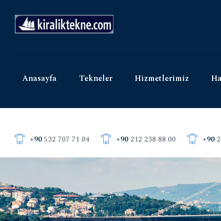
Anasayfa
Tekneler
Hizmetlerimiz
Ha
+90
532 707 71 04
+90
212 238 88 00
+90
2