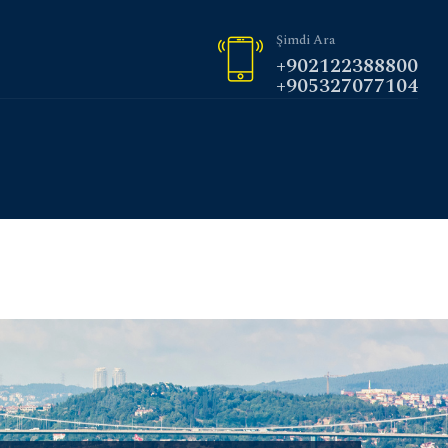
Şimdi Ara
+902122388800
+905327077104