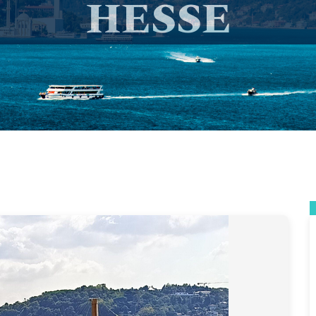
HESSE
Kiralık Tekne
>
Yachts
>
Motoryatlar
> HESSE