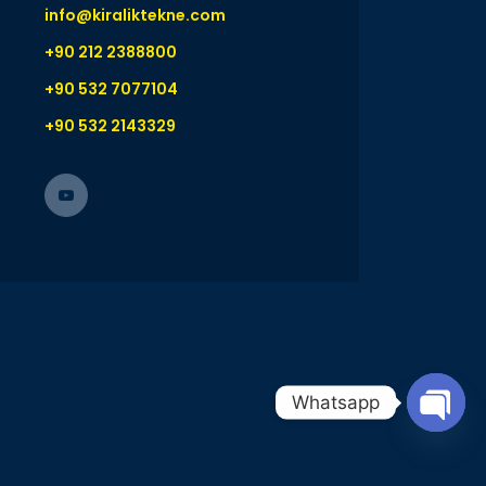
info@kiraliktekne.com
+90 212 2388800
+90 532 7077104
+90 532 2143329
Whatsapp
Open 