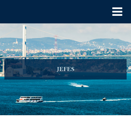
JEFES
Kiralık Tekne
>
Yachts
>
Motoryatlar
> JEFES