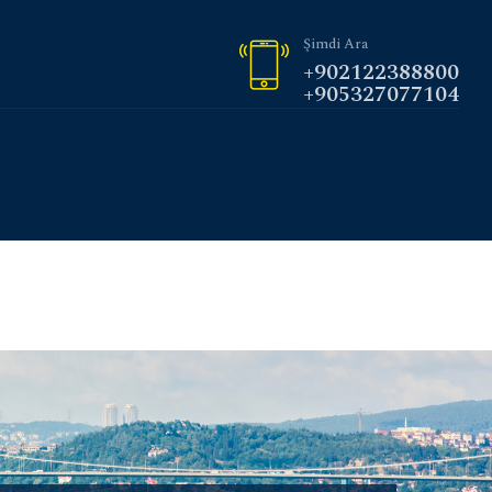
Şimdi Ara
+902122388800
+905327077104