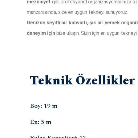
mezuniyet
gibi profesyonel organizasyonlarınıza öz
manzarasında, size en uygun tekneyi sunuyoruz.
Denizde keyifli bir kahvaltı, şık bir yemek organ
deneyim için
bize ulaşın. Sizin için en uygun tekneyi
Teknik Özellikler
Boy: 19 m
En: 5 m
Yolcu Kapasitesi: 12