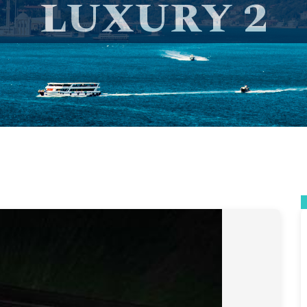
LUXURY 2
Kiralık Tekne
>
Yachts
>
Motoryatlar
> LUXURY 2