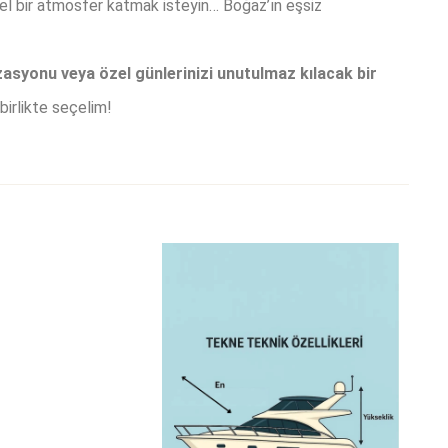
el bir atmosfer katmak isteyin… Boğaz’ın eşsiz
izasyonu veya özel günlerinizi unutulmaz kılacak bir
 birlikte seçelim!