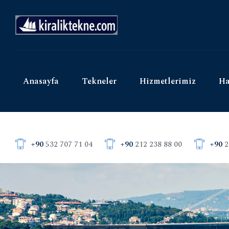
Anasayfa
Tekneler
Hizmetlerimiz
Ha
+90
532 707 71 04
+90
212 238 88 00
+90
2